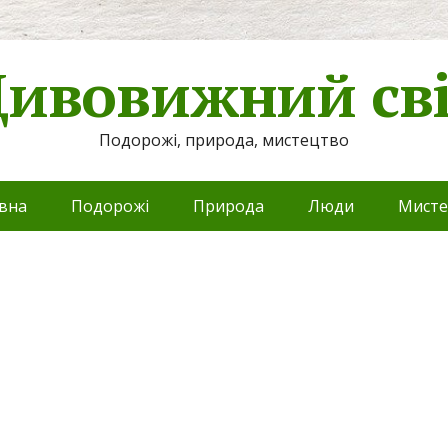
ивовижний св
Подорожі, природа, мистецтво
вна
Подорожі
Природа
Люди
Мисте