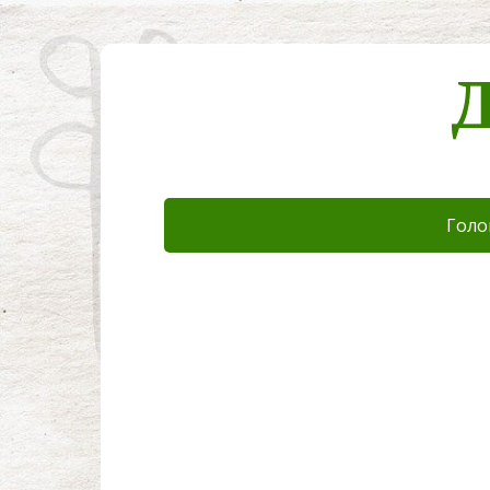
Д
Голо