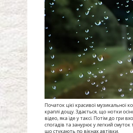
Початок цієї красивої музикальної ко
краплі дощу. Здається, що нотки осін
відео, яка їде у таксі. Потім до гри в
спогадів та занурює у легкий смуток
що стукають по вікнах автівки.