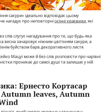
тіння сакури» ідеально відповідає цьому
аче нагадує про неповторні
осінні краєвиди
, які
ез слів слугує нагадування про те, що будь-яка
ка весна зачаровує ніжним цвітінням сакури, а
 їхнім буйством барв декоративного листя.
йко Мацуї може й без слів розповісти про чарівні
істки проникає до самої душі та залишає у ній
зика: Ернесто Кортасар
– Autumn leaves, Autumn
 Wind
піаніст, який черпає музичне натхнення у