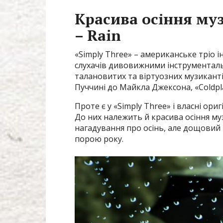
Красива осіння муз
– Rain
«Simply Three» – американське тріо і
слухачів дивовижними інструменталь
талановитих та віртуозних музикантів
Пуччині до Майкла Джексона, «Coldplay
Проте є у «Simply Three» і власні о
До них належить й красива осіння муз
нагадування про осінь, але дощовий н
порою року.