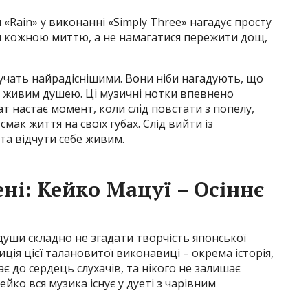
«Rain» у виконанні «Simply Three» нагадує просту
ся кожною миттю, а не намагатися пережити дощ,
вучать найрадіснішими. Вони ніби нагадують, що
и живим душею. Ці музичні нотки впевнено
т настає момент, коли слід повстати з попелу,
мак життя на своїх губах. Слід вийти із
 та відчути себе живим.
ні: Кейко Мацуї – Осіннє
души складно не згадати творчість японської
ція цієї талановитої виконавиці – окрема історія,
є до сердець слухачів, та нікого не залишає
йко вся музика існує у дуеті з чарівним