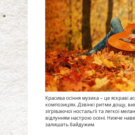
Красива осіння музика – це яскраві ас
композиціях. Дзвінкі ритми дощу, ви
зігріваючої ностальгії та легкої мелан
відлунням настрою осені. Нижче навед
залишать байдужим.