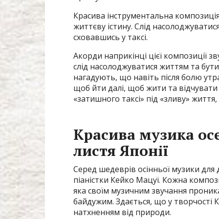
Красива інструментальна композиція 
життєву істину. Слід насолоджувати
сховавшись у таксі.
Акорди наприкінці цієї композиції з
слід насолоджуватися життям та бут
нагадують, що навіть після болю утра
щоб йти далі, щоб жити та відчувати с
«затишного таксі» під «зливу» життя,
Красива музика осе
листя Японії
Серед шедеврів осінньої музики для 
піаністки Кейко Мацуї. Кожна компози
яка своїм музичним звучання проника
байдужим. Здається, що у творчості Ке
натхненням від природи.