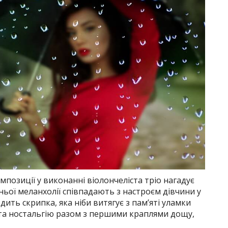
мпозиції у виконанні віолончеліста тріо нагадує
ньої меланхолії співпадають з настроєм дівчини у
ходить скрипка, яка ніби витягує з пам’яті уламки
 та ностальгію разом з першими краплями дощу,