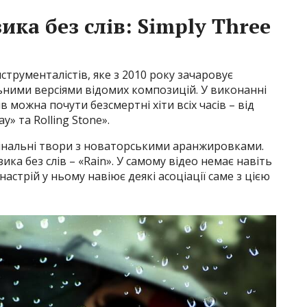
ика без слів: Simply Three
нструменталістів, яке з 2010 року зачаровує
ними версіями відомих композицій. У виконанні
 можна почути безсмертні хіти всіх часів – від
» та Rolling Stone».
ригінальні твори з новаторськими аранжировками.
ика без слів – «Rain». У самому відео немає навіть
астрій у ньому навіює деякі асоціації саме з цією