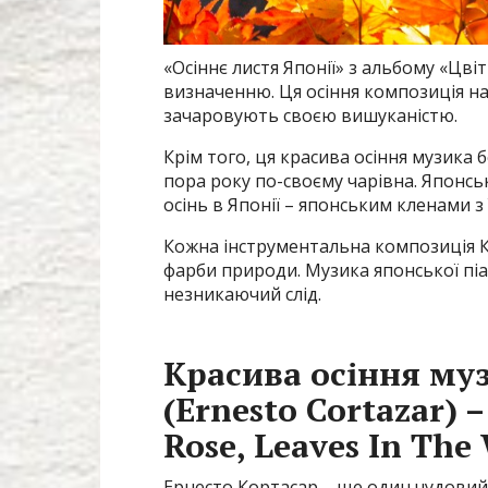
«Осіннє листя Японії» з альбому «Цві
визначенню. Ця осіння композиція н
зачаровують своєю вишуканістю.
Крім того, ця красива осіння музика б
пора року по-своєму чарівна. Японсь
осінь в Японії – японським кленами з
Кожна інструментальна композиція Ке
фарби природи. Музика японської піан
незникаючий слід.
Красива осіння му
(Ernesto Cortazar) 
Rose, Leaves In The
Ернесто Кортасар – ще один чудовий 