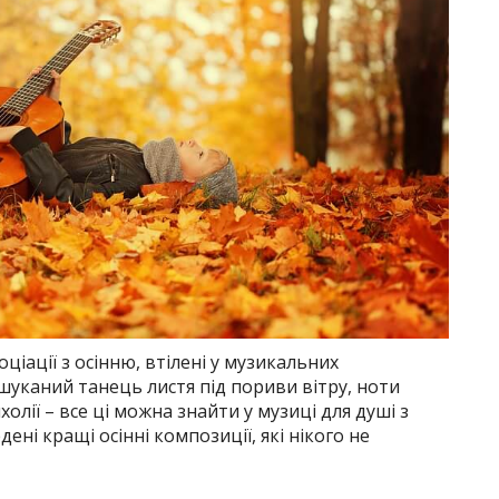
оціації з осінню, втілені у музикальних
шуканий танець листя під пориви вітру, ноти
холії – все ці можна знайти у музиці для душі з
ені кращі осінні композиції, які нікого не