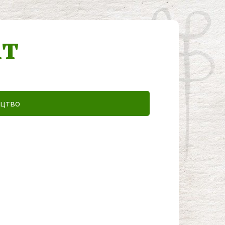
іт
цтво