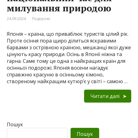
милування природою
24.09.2024
Подорожі
Японія – країна, що приваблює туристів цілий рік.
Проте осіння пора щиро ділиться яскравими
барвами з острівною країною, мешканці якої дуже
цінують красу природи. Осінь в Японії ніжна та
гарна. Саме тому це одна з найкращих країн для
осінньої подорожі. Японія восени нагадує
справжню красуню в осінньому кімоно,
створеному найкращим кутюр’є у світі – самою …
Читати далі
Пошук
Пошук