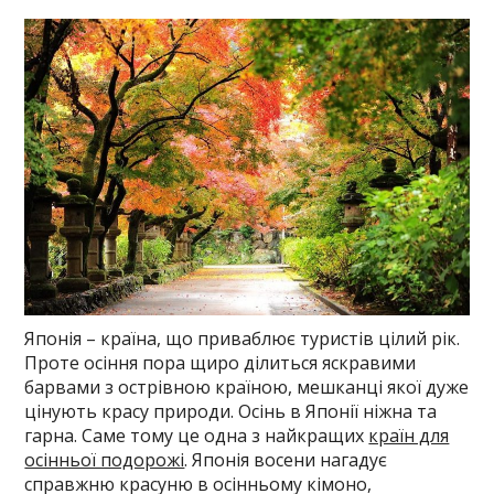
Японія – країна, що приваблює туристів цілий рік.
Проте осіння пора щиро ділиться яскравими
барвами з острівною країною, мешканці якої дуже
цінують красу природи. Осінь в Японії ніжна та
гарна. Саме тому це одна з найкращих
країн для
осінньої подорожі
. Японія восени нагадує
справжню красуню в осінньому кімоно,