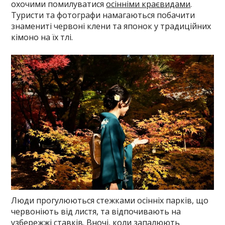
охочими помилуватися
осінніми краєвидами
.
Туристи та фотографи намагаються побачити
знамениті червоні клени та японок у традиційних
кімоно на їх тлі.
Люди прогулюються стежками осінніх парків, що
червоніють від листя, та відпочивають на
узбережжі ставків. Вночі, коли запалюють