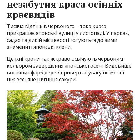
незабутня краса осінніх
краєвидів
Тисяча відтінків червоного – така краса
прикрашає японські вулиці у листопаді. У парках,
садах та дикій місцевості готуються до зими
знамениті японські клени.
Це їхні крони так яскраво освічують червоним
кольором завершення японської осені. Видовище
вогняних фарб дерев привертає увагу не менш
ніж весняне цвітіння сакури.