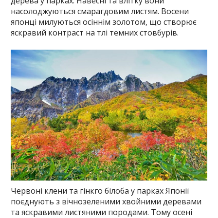
дерева у парках. Навесні та влітку вони
насолоджуються смарагдовим листям. Восени
японці милуються осіннім золотом, що створює
яскравий контраст на тлі темних стовбурів.
Червоні клени та гінкго білоба у парках Японії
поєднують з вічнозеленими хвойними деревами
та яскравими листяними породами. Тому осені