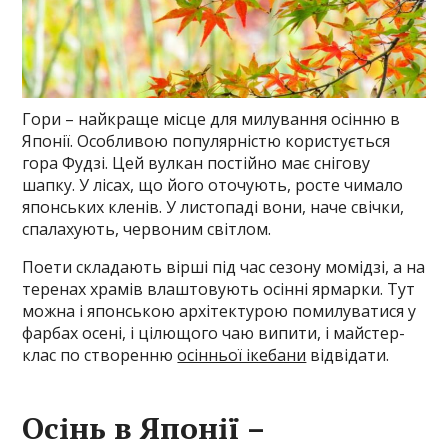
Гори – найкраще місце для милування осінню в
Японії. Особливою популярністю користується
гора Фудзі. Цей вулкан постійно має снігову
шапку. У лісах, що його оточують, росте чимало
японських кленів. У листопаді вони, наче свічки,
спалахують, червоним світлом.
Поети складають вірші під час сезону момідзі, а на
теренах храмів влаштовують осінні ярмарки. Тут
можна і японською архітектурою помилуватися у
фарбах осені, і цілющого чаю випити, і майстер-
клас по створенню
осінньої ікебани
відвідати.
Осінь в Японії –