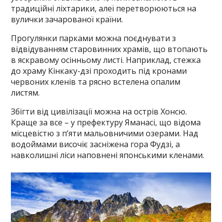
традиційні ліхтарики, алеї перетворюються на
вулички зачарованої країни.
Прогулянки парками можна поєднувати з
відвідуванням старовинних храмів, що втопають
в яскравому осінньому листі. Наприклад, стежка
до храму Кінкаку-дзі проходить під кронами
червоних кленів та рясно встелена опалим
листям.
Збігти від цивілізації можна на острів Хонсю.
Краще за все – у префектуру Яманасі, що відома
місцевістю з п’яти мальовничими озерами. Над
водоймами височіє засніжена гора Фудзі, а
навколишні ліси наповнені японськими кленами.