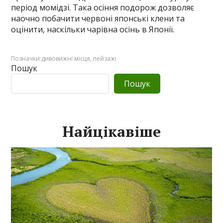
період момідзі. Така осіння подорож дозволяє
наочно побачити червоні японські клени та
оцінити, наскільки чарівна осінь в Японії.
Позначки:
дивовижні місця
,
пейзажі
Пошук
Пошук
Найцікавіше