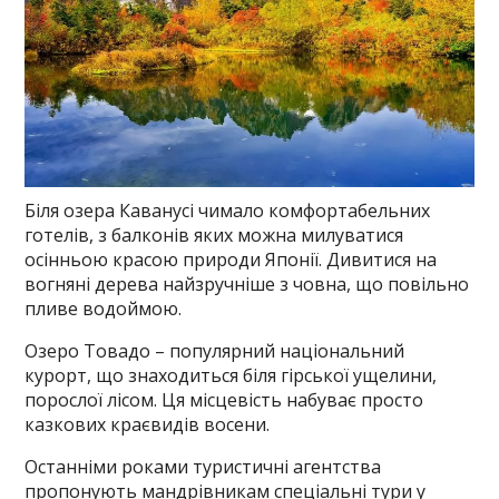
Біля озера Каванусі чимало комфортабельних
готелів, з балконів яких можна милуватися
осінньою красою природи Японії. Дивитися на
вогняні дерева найзручніше з човна, що повільно
пливе водоймою.
Озеро Товадо – популярний національний
курорт, що знаходиться біля гірської ущелини,
порослої лісом. Ця місцевість набуває просто
казкових краєвидів восени.
Останніми роками туристичні агентства
пропонують мандрівникам спеціальні тури у