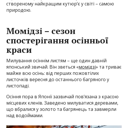
створеному найкращим кутюр’є у світі – самою
природою.
Момідзі – сезон
спостерігання осінньої
краси
Милування осіннім листям – ще один давній
японський звичай. Він зветься «
момідзі
» та триває
майже всю осінь: від перших пожовтілих
листочків вересня до останнього багряного у
листопаді.
Осіння пора в Японії зазвичай пов’язана з красою
місцевих кленів. Заведено милуватися деревами,
що вбралися у золото та багрянець та завмерли
над водоймами.