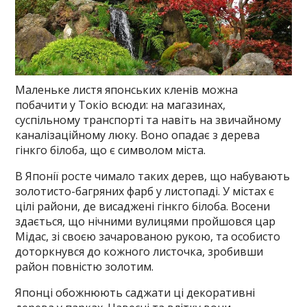
Маленьке листя японських кленів можна
побачити у Токіо всюди: на магазинах,
суспільному транспорті та навіть на звичайному
каналізаційному люку. Воно опадає з дерева
гінкго білоба, що є символом міста.
В Японії росте чимало таких дерев, що набувають
золотисто-багряних фарб у листопаді. У містах є
цілі райони, де висаджені гінкго білоба. Восени
здається, що нічними вулицями пройшовся цар
Мідас, зі своєю зачарованою рукою, та особисто
доторкнувся до кожного листочка, зробивши
район повністю золотим.
Японці обожнюють саджати ці декоративні