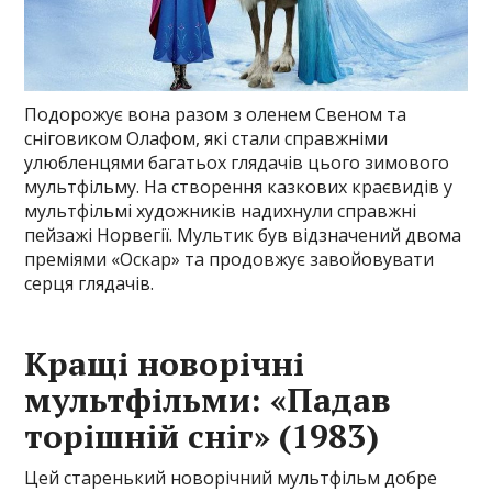
Подорожує вона разом з оленем Свеном та
сніговиком Олафом, які стали справжніми
улюбленцями багатьох глядачів цього зимового
мультфільму. На створення казкових краєвидів у
мультфільмі художників надихнули справжні
пейзажі Норвегії. Мультик був відзначений двома
преміями «Оскар» та продовжує завойовувати
серця глядачів.
Кращі новорічні
мультфільми: «Падав
торішній сніг» (1983)
Цей старенький новорічний мультфільм добре