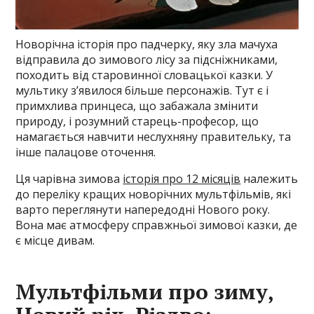
Новорічна історія про падчерку, яку зла мачуха
відправила до зимового лісу за підсніжниками,
походить від старовинної словацької казки. У
мультику з’явилося більше персонажів. Тут є і
примхлива принцеса, що забажала змінити
природу, і розумний старець-професор, що
намагається навчити неслухняну правительку, та
інше палацове оточення.
Ця чарівна зимова
історія про 12 місяців
належить
до переліку кращих новорічних мультфільмів, які
варто переглянути напередодні Нового року.
Вона має атмосферу справжньої зимової казки, де
є місце дивам.
Мультфільми про зиму,