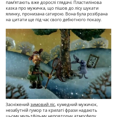
пам’ятають вже дорослі глядачі. Пластилінова
казка про мужичка, що пішов до лісу шукати
ялинку, пронизана сатирою. Вона була розібрана
на цитати ще під час свого дебютного показу.
Засніжений
зимовий ліс
, кумедний мужичок,
незабутній гумор та крилаті фрази надають
цьому мультфільму неповторну атмосферу