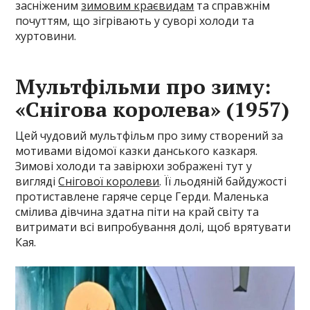
засніженим
зимовим краєвидам
та справжнім
почуттям, що зігрівають у суворі холоди та
хуртовини.
Мультфільми про зиму:
«Снігова королева» (1957)
Цей чудовий мультфільм про зиму створений за
мотивами відомої казки данського казкаря.
Зимові холоди та завірюхи зображені тут у
вигляді
Снігової королеви
. Її льодяній байдужості
протиставлене гаряче серце Герди. Маленька
смілива дівчина здатна піти на край світу та
витримати всі випробування долі, щоб врятувати
Кая.