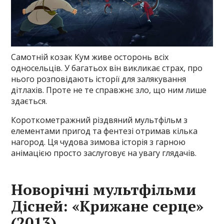
Самотній козак Кум живе осторонь всіх
односельців. У багатьох він викликає страх, про
нього розповідають історії для залякування
дітлахів. Проте не те справжнє зло, що ним лише
здається.
Короткометражний різдвяний мультфільм з
елементами пригод та фентезі отримав кілька
нагород. Ця чудова зимова історія з гарною
анімацією просто заслуговує на увагу глядачів.
Новорічні мультфільми
Дісней: «Крижане серце»
(2013)