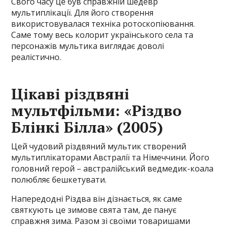
Свого часу це був справжній шедевр
мультиплікації. Для його створення
використовувалася техніка ротоскопіювання.
Саме тому весь колорит українського села та
персонажів мультика виглядає доволі
реалістично.
Цікаві різдвяні
мультфільми: «Різдво
Блінкі Білла» (2005)
Цей чудовий різдвяний мультик створений
мультиплікаторами Австралії та Німеччини. Його
головний герой – австралійський ведмедик-коала
полюбляє бешкетувати.
Напередодні Різдва він дізнається, як саме
святкують це зимове свята там, де панує
справжня зима. Разом зі своїми товаришами