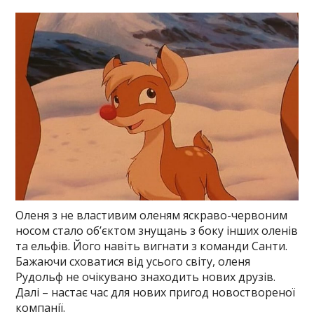
Оленя з не властивим оленям яскраво-червоним
носом стало об’єктом знущань з боку інших оленів
та ельфів. Його навіть вигнати з команди Санти.
Бажаючи сховатися від усього світу, оленя
Рудольф не очікувано знаходить нових друзів.
Далі – настає час для нових пригод новоствореної
компанії.