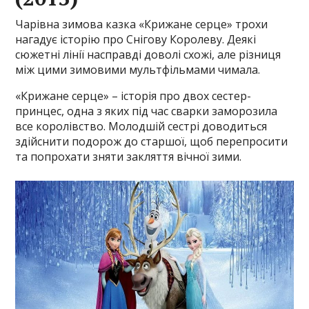
Чарівна зимова казка «Крижане серце» трохи
нагадує історію про Снігову Королеву. Деякі
сюжетні лінії насправді доволі схожі, але різниця
між цими зимовими мультфільмами чимала.
«Крижане серце» – історія про двох сестер-
принцес, одна з яких під час сварки заморозила
все королівство. Молодшій сестрі доводиться
здійснити подорож до старшої, щоб перепросити
та попрохати зняти закляття вічної зими.