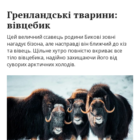
Гренландські тварини:
вівцебик
Цей величний ссавець родини Бикові зовні
нагадує бізона, але насправді він ближчий до кіз
та вівець. Щільне хутро повністю вкриває все
тіло вівцебика, надійно захищаючи його від
суворих арктичних холодів.