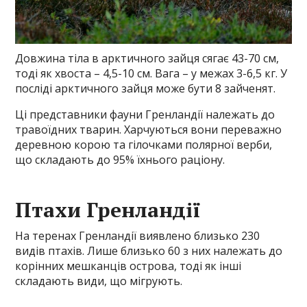
Довжина тіла в арктичного зайця сягає 43-70 см,
тоді як хвоста – 4,5-10 см. Вага – у межах 3-6,5 кг. У
посліді арктичного зайця може бути 8 зайченят.
Ці представники фауни Гренландії належать до
травоїдних тварин. Харчуються вони переважно
деревною корою та гілочками полярної верби,
що складають до 95% їхнього раціону.
Птахи Гренландії
На теренах Гренландії виявлено близько 230
видів птахів. Лише близько 60 з них належать до
корінних мешканців острова, тоді як інші
складають види, що мігрують.