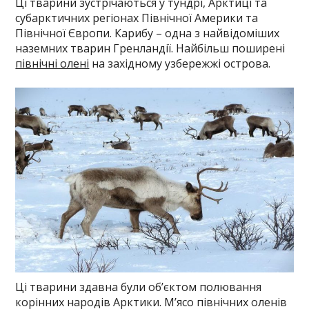
Ці тварини зустрічаються у тундрі, Арктиці та
субарктичних регіонах Північної Америки та
Північної Європи. Карибу – одна з найвідоміших
наземних тварин Гренландії. Найбільш поширені
північні олені
на західному узбережжі острова.
Ці тварини здавна були об’єктом полювання
корінних народів Арктики. М’ясо північних оленів