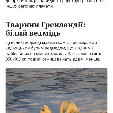
до арктичних різновидів та рідко зустрічаються в
інших регіонах планети.
Тварини Гренландії:
білий ведмідь
Ці великі ведмеді майже схожі за розмірами з
кадьяцьким бурим ведмедем, що є одним з
найбільших наземних хижаків. Вага самців сягає
350-680 кг, тоді як самиці важать вдвічі менше.