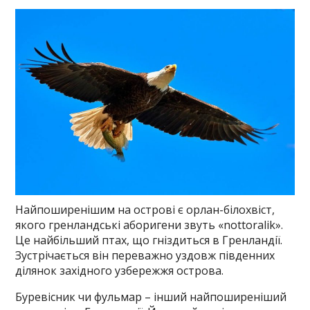
Найпоширенішим на острові є орлан-білохвіст,
якого гренландські аборигени звуть «nottoralik».
Це найбільший птах, що гніздиться в Гренландії.
Зустрічається він переважно уздовж південних
ділянок західного узбережжя острова.
Буревісник чи фульмар – інший найпоширеніший