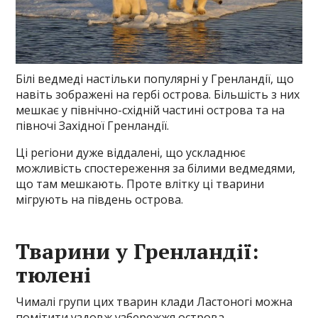
Білі ведмеді настільки популярні у Гренландії, що
навіть зображені на гербі острова. Більшість з них
мешкає у північно-східній частині острова та на
півночі Західної Гренландії.
Ці регіони дуже віддалені, що ускладнює
можливість спостереження за білими ведмедями,
що там мешкають. Проте влітку ці тварини
мігрують на південь острова.
Тварини у Гренландії:
тюлені
Чималі групи цих тварин клади Ластоногі можна
помітити уздовж узбережжя острова.