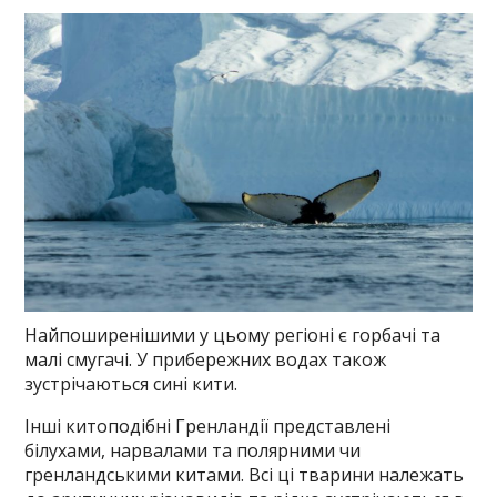
Найпоширенішими у цьому регіоні є горбачі та
малі смугачі. У прибережних водах також
зустрічаються сині кити.
Інші китоподібні Гренландії представлені
білухами, нарвалами та полярними чи
гренландськими китами. Всі ці тварини належать