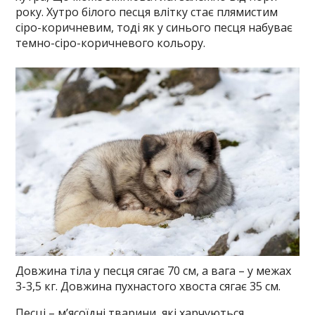
року. Хутро білого песця влітку стає плямистим
сіро-коричневим, тоді як у синього песця набуває
темно-сіро-коричневого кольору.
Довжина тіла у песця сягає 70 см, а вага – у межах
3-3,5 кг. Довжина пухнастого хвоста сягає 35 см.
Песці – м’ясоїдні тварини, які харчуються