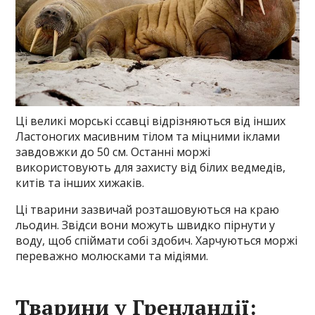
Ці великі морські ссавці відрізняються від інших
Ластоногих масивним тілом та міцними іклами
завдовжки до 50 см. Останні моржі
використовують для захисту від білих ведмедів,
китів та інших хижаків.
Ці тварини зазвичай розташовуються на краю
льодин. Звідси вони можуть швидко пірнути у
воду, щоб спіймати собі здобич. Харчуються моржі
переважно молюсками та мідіями.
Тварини у Гренландії: