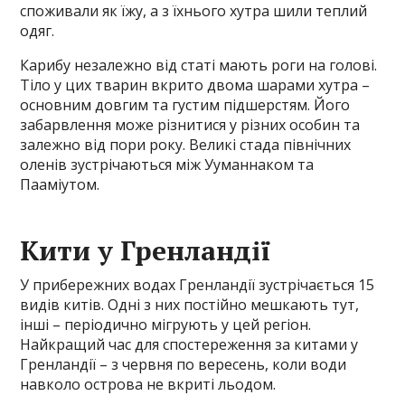
споживали як їжу, а з їхнього хутра шили теплий
одяг.
Карибу незалежно від статі мають роги на голові.
Тіло у цих тварин вкрито двома шарами хутра –
основним довгим та густим підшерстям. Його
забарвлення може різнитися у різних особин та
залежно від пори року. Великі стада північних
оленів зустрічаються між Ууманнаком та
Пааміутом.
Кити у Гренландії
У прибережних водах Гренландії зустрічається 15
видів китів. Одні з них постійно мешкають тут,
інші – періодично мігрують у цей регіон.
Найкращий час для спостереження за китами у
Гренландії – з червня по вересень, коли води
навколо острова не вкриті льодом.