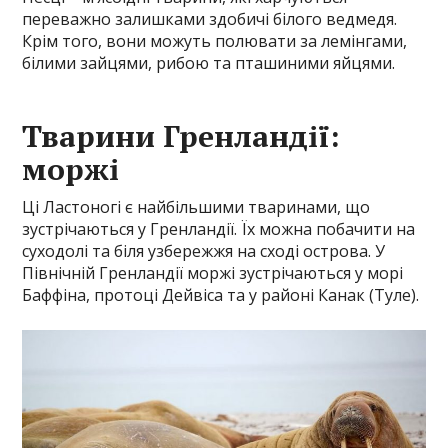
переважно залишками здобичі білого ведмедя.
Крім того, вони можуть полювати за лемінгами,
білими зайцями, рибою та пташиними яйцями.
Тварини Гренландії:
моржі
Ці Ластоногі є найбільшими тваринами, що
зустрічаються у Гренландії. Їх можна побачити на
суходолі та біля узбережжя на сході острова. У
Північній Гренландії моржі зустрічаються у морі
Баффіна, протоці Дейвіса та у районі Канак (Туле).