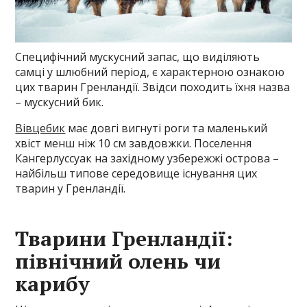
Специфічний мускусний запас, що виділяють
самці у шлюбний період, є характерною ознакою
цих тварин Гренландії. Звідси походить їхня назва
– мускусний бик.
Вівцебик
має довгі вигнуті роги та маленький
хвіст менш ніж 10 см завдовжки. Поселення
Кангерлуссуак на західному узбережжі острова –
найбільш типове середовище існування цих
тварин у Гренландії.
Тварини Гренландії:
північний олень чи
карибу