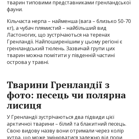
тварин типовими представниками гренландської
фауни.
Кільчаста нерпа – найменша (вага – близько 50-70
кг), а чубач плямистий – найбільший вид
Ластоногих, що зустрічаються на теренах
Гренландії. Найпоширенішим у цьому регіоні є
гренландський тюлень. Зазвичай групи цих
тварин можна помітити у південній частині
острова у травні.
Тварини Гренландії з
фото: песець чи полярна
лисиця
У Гренландії зустрічаються два підвиди цієї
арктичної тварини – білий та блакитний песець.
Свою видову назву вони отримали через колір
хутра, що може змінюватися залежно від пори