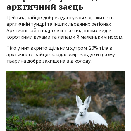
арктичний заєць
Цей вид зайців добре адаптувався до життя в
арктичній тундрі та інших льодяних регіонах.
Арктичні зайці відрізняються від інших видів
короткими вухами та лапами й маленьким носом.
Тіло у них вкрито щільним хутром. 20% тіла в
арктичного зайця складає жир. Завдяки цьому
тварина добре захищена від холоду.