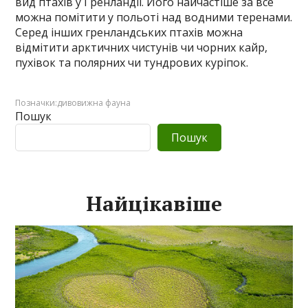
вид птахів у Гренландії. Його найчастіше за все
можна помітити у польоті над водними теренами.
Серед інших гренландських птахів можна
відмітити арктичних чистунів чи чорних кайр,
пухівок та полярних чи тундрових куріпок.
Позначки:
дивовижна фауна
Пошук
Пошук
Найцікавіше