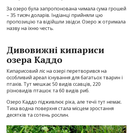
За озеро була запропонована чимала сума грошей
– 35 тисяч доларів. Індіанці прийняли цю
пропозицію та відійшли звідси. Озеро ж отримала
назву на їхню честь.
Дивовижні кипариси
озера Каддо
Кипарисовий ліс на озері перетворився на
особливий ареал існування для багатьох тварин і
птахів. Тут мешкає 50 видів ссавців, 220
різновидів пташок та 60 видів риб.
Озеро Каддо підживлює ріка, але течії тут немає.
Тиха водна поверхня стала місцем зростання
десятків та сотень рослин.