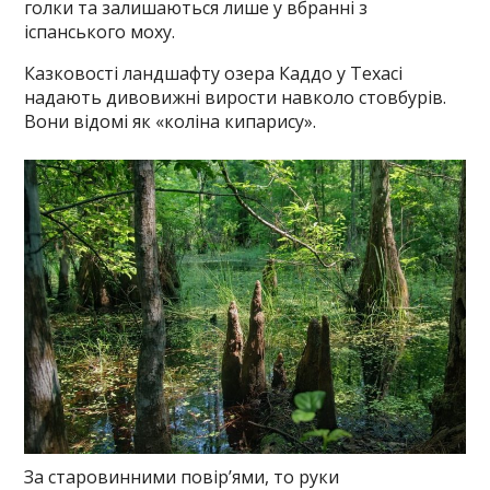
голки та залишаються лише у вбранні з
іспанського моху.
Казковості ландшафту озера Каддо у Техасі
надають дивовижні вирости навколо стовбурів.
Вони відомі як «коліна кипарису».
За старовинними повір’ями, то руки