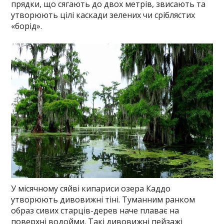
прядки, що сягають до двох метрів, звисають та
утворюють цілі каскади зелених чи сріблястих
«борід».
У місячному сяйві кипариси озера Каддо
утворюють дивовижні тіні. Туманним ранком
образ сивих старців-дерев наче плаває на
поверхні водойми. Такі дивовижні пейзажі