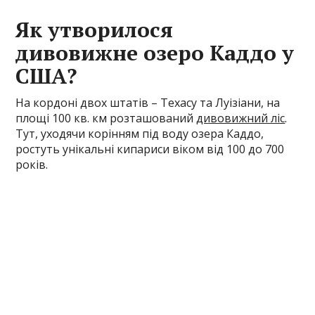
Як утворилося
дивовижне озеро Каддо у
США?
На кордоні двох штатів – Техасу та Луізіани, на
площі 100 кв. км розташований
дивовижний ліс
.
Тут, уходячи корінням під воду озера Каддо,
ростуть унікальні кипариси віком від 100 до 700
років.