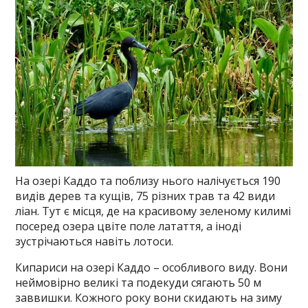
На озері Каддо та поблизу нього налічується 190
видів дерев та кущів, 75 різних трав та 42 види
ліан. Тут є місця, де на красивому зеленому килимі
посеред озера цвіте поле латаття, а іноді
зустрічаються навіть лотоси.
Кипариси на озері Каддо – особливого виду. Вони
неймовірно великі та подекуди сягають 50 м
заввишки. Кожного року вони скидають на зиму