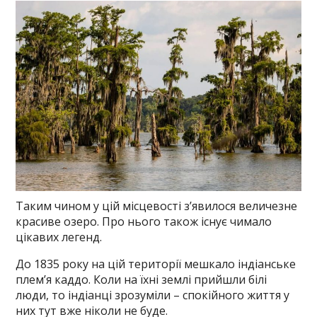
Таким чином у цій місцевості з’явилося величезне
красиве озеро. Про нього також існує чимало
цікавих легенд.
До 1835 року на цій території мешкало індіанське
плем’я каддо. Коли на їхні землі прийшли білі
люди, то індіанці зрозуміли – спокійного життя у
них тут вже ніколи не буде.