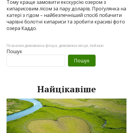
Тому краще замовити екскурсію озером з
кипарисовим лісом за пару доларів. Прогулянка на
катері з гідом – найбезпечніший спосіб побачити
чарівні болотні кипариси та зробити красиві фото
озера Каддо.
Позначки:
дивовижна флора
,
дивовижні місця
,
пейзажі
Пошук
Пошук
Найцікавіше