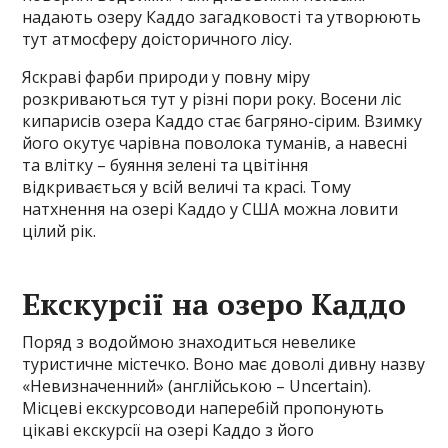
надають озеру Каддо загадковості та утворюють
тут атмосферу доісторичного лісу.
Яскраві фарби природи у повну міру
розкриваються тут у різні пори року. Восени ліс
кипарисів озера Каддо стає багряно-сірим. Взимку
його окутує чарівна поволока туманів, а навесні
та влітку – буяння зелені та цвітіння
відкривається у всій величі та красі. Тому
натхнення на озері Каддо у США можна ловити
цілий рік.
Екскурсії на озеро Каддо
Поряд з водоймою знаходиться невелике
туристичне містечко. Воно має доволі дивну назву
«Невизначенний» (англійською – Uncertain).
Місцеві екскурсоводи наперебій пропонують
цікаві екскурсії на озері Каддо з його