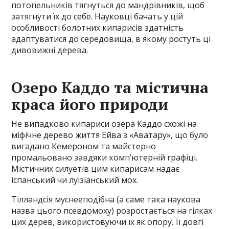
потопельників тягнуться до мандрівників, щоб
затягнути їх до себе. Науковці бачать у цій
особливості болотних кипарисів здатність
адаптуватися до середовища, в якому ростуть ці
дивовижні дерева.
Озеро Каддо та містична
краса його природи
Не випадково кипариси озера Каддо схожі на
міфічне дерево життя Ейва з «Аватару», що було
вигадано Кемероном та майстерно
промальовано завдяки комп’ютерній графіці.
Містичних силуетів цим кипарисам надає
іспанський чи луізіанський мох.
Тілландсія муснееподібна (а саме така наукова
назва цього псевдомоху) розростається на гілках
цих дерев, використовуючи їх як опору. Її довгі