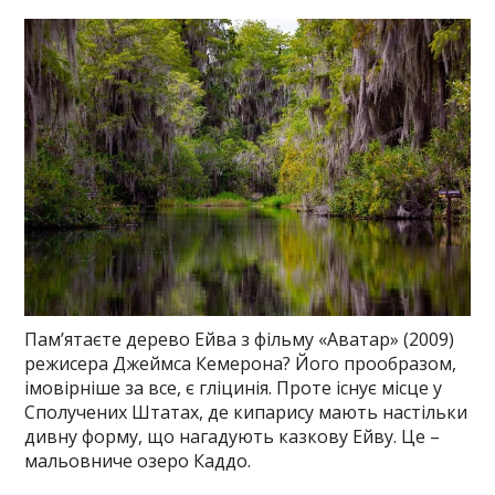
Пам’ятаєте дерево Ейва з фільму «Аватар» (2009)
режисера Джеймса Кемерона? Його прообразом,
імовірніше за все, є гліцинія. Проте існує місце у
Сполучених Штатах, де кипарису мають настільки
дивну форму, що нагадують казкову Ейву. Це –
мальовниче озеро Каддо.