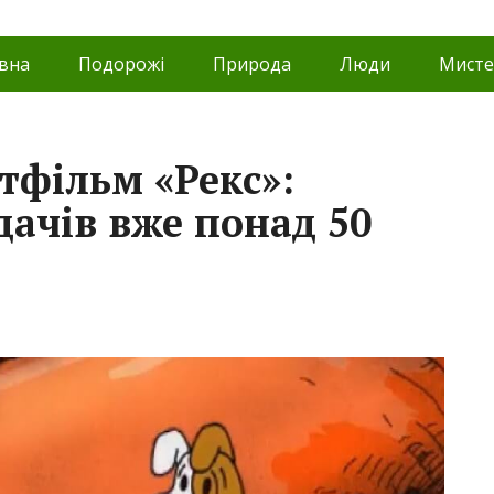
вна
Подорожі
Природа
Люди
Мисте
тфільм «Рекс»:
ачів вже понад 50