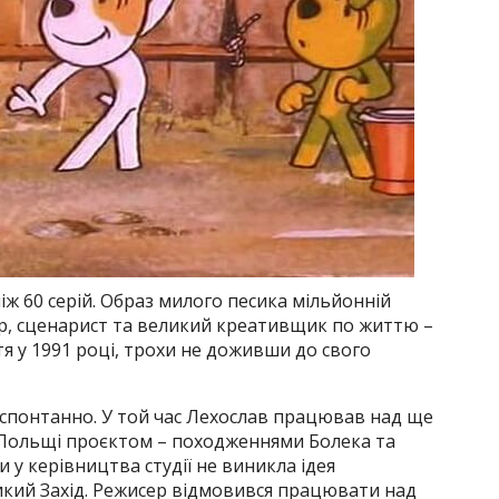
іж 60 серій. Образ милого песика мільйонній
ер, сценарист та великий креативщик по життю –
я у 1991 році, трохи не доживши до свого
 спонтанно. У той час Лехослав працював над ще
Польщі проєктом – походженнями Болека та
и у керівництва студії не виникла ідея
икий Захід. Режисер відмовився працювати над