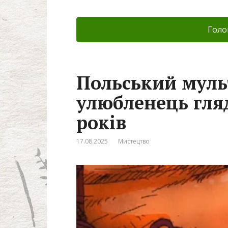
Голо
Польський муль
улюбленець гляд
років
17.08.2025
Мистецтво