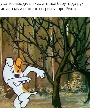
вати епізоди, в яких дітлахи беруть до рук
виник задум першого скрипта про Рекса.