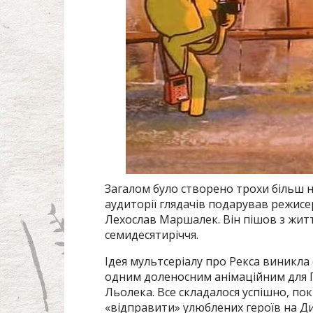
Загалом було створено трохи більш н
аудиторії глядачів подарував режис
Лехослав Маршалек. Він пішов з житт
семидесятиріччя.
Ідея мультсеріалу про Рекса виникла
одним доленосним анімаційним для 
Льолека. Все складалося успішно, пок
«відправити» улюблених героїв на Д