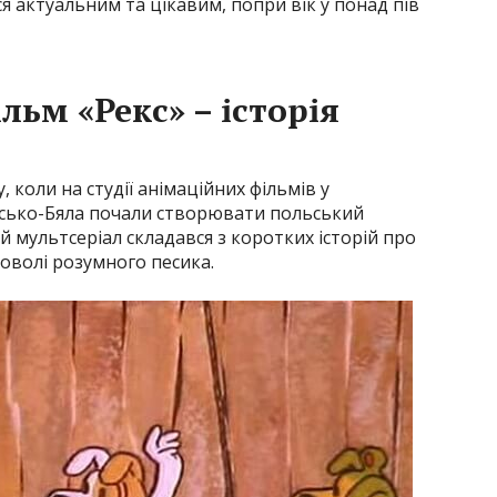
я актуальним та цікавим, попри вік у понад пів
ьм «Рекс» – історія
 коли на студії анімаційних фільмів у
ьсько-Бяла почали створювати польський
й мультсеріал складався з коротких історій про
оволі розумного песика.