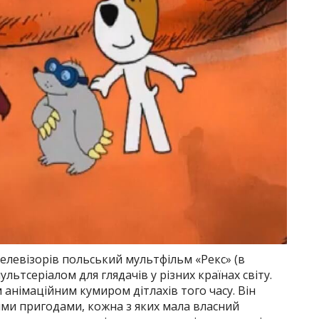
телевізорів польський мультфільм «Рекс» (в
льтсеріалом для глядачів у різних країнах світу.
 анімаційним кумиром дітлахів того часу. Він
ими пригодами, кожна з яких мала власний