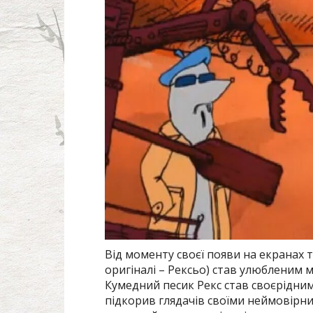
Від моменту своєї появи на екранах 
оригіналі – Рексьо) став улюбленим му
Кумедний песик Рекс став своєрідним
підкорив глядачів своїми неймовірн