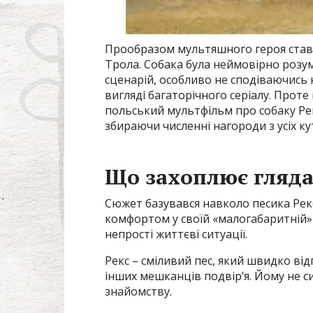
Прообразом мультяшного героя став
Трола. Собака була неймовірно роз
сценарій, особливо не сподіваючись н
вигляді багаторічного серіалу. Проте 
польський мультфільм про собаку Ре
збираючи численні нагороди з усіх ку
Що захоплює глядач
Сюжет базувався навколо песика Рекс
комфортом у своїй «малогабаритній» 
непрості життєві ситуації.
Рекс – сміливий пес, який швидко від
інших мешканців подвір’я. Йому не с
знайомству.