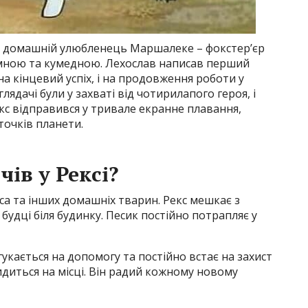
 домашній улюбленець Маршалеке – фокстер’єр
умною та кумедною. Лехослав написав перший
а кінцевий успіх, і на продовження роботи у
глядачі були у захваті від чотирилапого героя, і
кс відправився у тривале екранне плавання,
точків планети.
ів у Рексі?
а та інших домашніх тварин. Рекс мешкає з
будці біля будинку. Песик постійно потрапляє у
гукається на допомогу та постійно встає на захист
идиться на місці. Він радий кожному новому