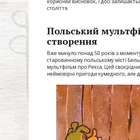
корисний висновок, і досі залишаєтьс
століття.
Польський мультфіл
створення
Вже минуло понад 50 років з моменту,
старовинному польському місті Бел
мультфільм про Рекса. Цей своєрідни
неймовірні пригоди кумедного, але д