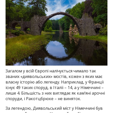
Загалом у всій Європі налічується чимало так
званих «диявольських» мостів, кожен з яких має
власну історію або легенду. Наприклад, у Франції
існує 49 таких споруд, в Італії – 14, а у Німеччині –
лише 4. Більшість з них виглядає як кам’яні арочні
споруди, і Ракотцбрюке – не виняток.
За легендою, Диявольський міст у Німеччині був