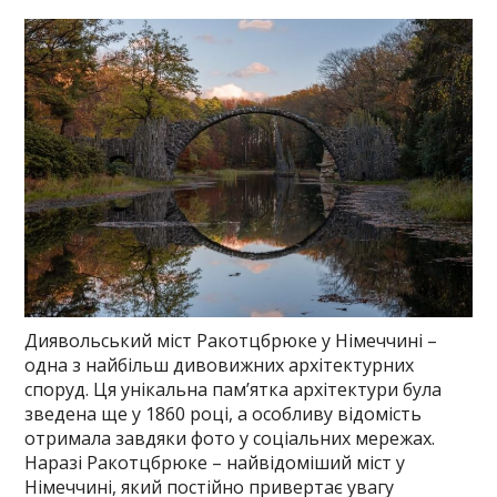
Диявольський міст Ракотцбрюке у Німеччині –
одна з найбільш дивовижних архітектурних
споруд. Ця унікальна пам’ятка архітектури була
зведена ще у 1860 році, а особливу відомість
отримала завдяки фото у соціальних мережах.
Наразі Ракотцбрюке – найвідоміший міст у
Німеччині, який постійно привертає увагу