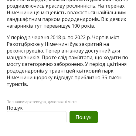
роздивляючись красиву рослинність. На теренах
Німеччини ця місцевість вважається найбільшим
ландшафтним парком рододендронів. Вік деяких
чагарників тут перевищує 100 років.
У період з червня 2018 р. по 2022 р. Чортів міст
Ракотцбрюке у Німеччині був закритий на
реконструкцію. Тепер він знову доступний для
мандрівників. Проте слід пам’ятати, що ходити по
мосту категорично заборонено. У період цвітіння
рододендронів у травні цей квітковий парк
Німеччини щороку відвідує приблизно 35 тисяч
туристів.
Позначки:
архітектура
,
дивовижні місця
Пошук
Пошук