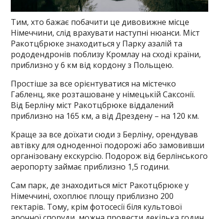
Тим, хто бажає побачити це дивовижне місце
Німеччини, слід врахувати наступні нюанси. Міст
Ракотцбрюке знаходиться у Парку азалій та
рододендронів поблизу Кромлау на сході країни,
приблизно у 6 км від кордону з Польщею.
Простіше за все орієнтуватися на містечко
Габленц, яке розташоване у німецькій Саксонії.
Від Берліну міст Ракотцбрюке віддалений
приблизно на 165 км, а від Дрездену – на 120 км.
Краще за все доїхати сюди з Берліну, орендував
автівку для одноденної подорожі або замовивши
організовану екскурсію. Подорож від берлінського
аеропорту займає приблизно 1,5 години.
Сам парк, де знаходиться міст Ракотцбрюке у
Німеччині, охоплює площу приблизно 200
гектарів. Тому, крім фотосесії біля культової
арочної споруди, можна провести декілька годин,