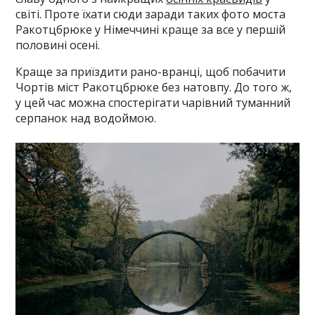
світі. Проте їхати сюди заради таких фото моста
Ракотцбрюке у Німеччині краще за все у першій
половині осені.
Краще за приїздити рано-вранці, щоб побачити
Чортів міст Ракотцбрюке без натовпу. До того ж,
у цей час можна спостерігати чарівний туманний
серпанок над водоймою.