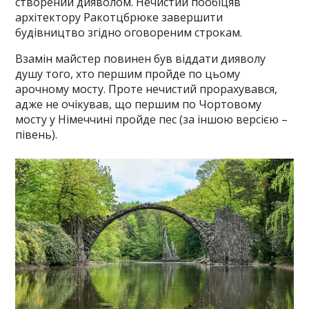
створений дияволом. Нечистий пообіцяв
архітектору Ракотцбрюке завершити
будівництво згідно оговореним строкам.
Взамін майстер повинен був віддати дияволу
душу того, хто першим пройде по цьому
арочному мосту. Проте нечистий прорахувався,
адже не очікував, що першим по Чортовому
мосту у Німеччині пройде пес (за іншою версією –
півень).