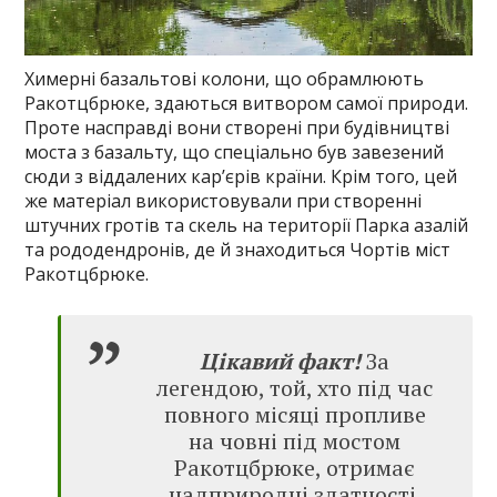
Химерні базальтові колони, що обрамлюють
Ракотцбрюке, здаються витвором самої природи.
Проте насправді вони створені при будівництві
моста з базальту, що спеціально був завезений
сюди з віддалених кар’єрів країни. Крім того, цей
же матеріал використовували при створенні
штучних гротів та скель на території Парка азалій
та рододендронів, де й знаходиться Чортів міст
Ракотцбрюке.
Цікавий факт!
За
легендою, той, хто під час
повного місяці пропливе
на човні під мостом
Ракотцбрюке, отримає
надприродні здатності.