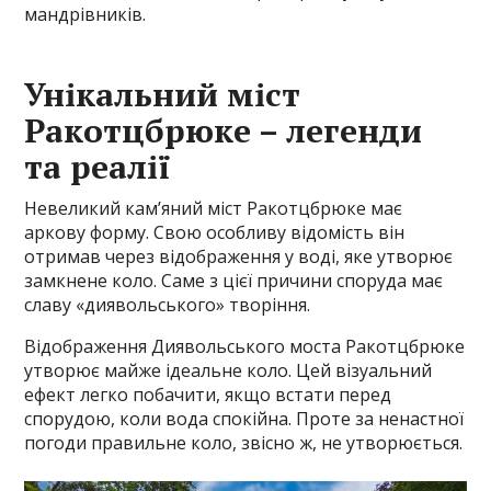
мандрівників.
Унікальний міст
Ракотцбрюке – легенди
та реалії
Невеликий кам’яний міст Ракотцбрюке має
аркову форму. Свою особливу відомість він
отримав через відображення у воді, яке утворює
замкнене коло. Саме з цієї причини споруда має
славу «диявольського» творіння.
Відображення Диявольського моста Ракотцбрюке
утворює майже ідеальне коло. Цей візуальний
ефект легко побачити, якщо встати перед
спорудою, коли вода спокійна. Проте за ненастної
погоди правильне коло, звісно ж, не утворюється.