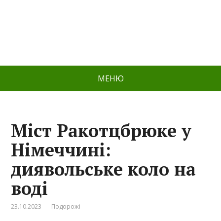
МЕНЮ
Міст Ракотцбрюке у
Німеччині:
диявольське коло на
воді
23.10.2023
Подорожі