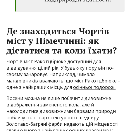
Де знаходиться Чортів
міст у Німеччині: як
дістатися та коли їхати?
Чортів міст Ракотцбрюке доступний для
відвідування цілий рік. У будь-яку пору він по-
своєму зачаровує. Наприклад, чимало
мандрівників вважають, що міст Ракотцбрюке –
одне з найкращих місць для
осінньої подорожі
.
Восени можна не лише побачити дивовижне
відображення замкненого кола, але й
насолодитися дивовижними барвами природи
поблизу цього архітектурного шедевру.
Золотаво-багряні фарби надають цій місцевості
славу одного з найкращих
осінніх краєвидів
у