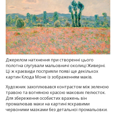
Джерелом натхнення при створенні цього
полотна слугували мальовничі околиці Живерні.
Ці ж краєвиди посприяли появі ще декількох
картин Клода Моне із зображенням маків.
Художник захоплювався контрастом між зеленою
травою та вогняною красою макових пелюсток.
Для збереження особистих вражень він
промалював маки на картині яскравими
червоними мазками без детальної промальовки.