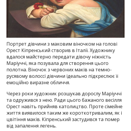
Портрет дівчини з маковим віночком на голові
Орест Кіпренський створив в Італії. Художнику
вдалося майстерно передати дівочу ніжність
Маріуччі, яка позувала для створення цього
полотна. Віночок з червоних маків на темно-
русявому волоссі дівчини ідеально підкреслює її
емоційно виразне обличчя.
Через роки художник розшукав дорослу Маріуччі
та одружився з нею. Ради цього бажаного весілля
Орест навіть прийняв католицтво. Проте сімейне
життя виявилося таким же короткотривалим, як і
цвітіння маків. Кіпренський застудився та помер
від запалення легень.