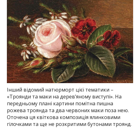
Інший відомий натюрморт цієї тематики –
«Троянди та маки на дерев’яному виступі». На
передньому плані картини помітна пишна
рожева троянда та два червоних маки поза нею.
Оточена ця квіткова композиція ялинковими
гілочками та ще не розкритими бутонами троянд.