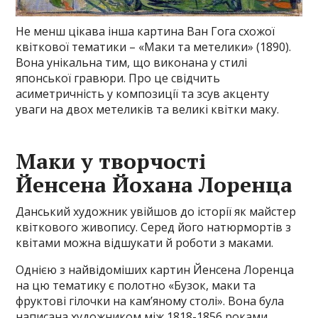
Не менш цікава інша картина Ван Гога схожої
квіткової тематики – «Маки та метелики» (1890).
Вона унікальна тим, що виконана у стилі
японської гравюри. Про це свідчить
асиметричність у композиції та зсув акценту
уваги на двох метеликів та великі квітки маку.
Маки у творчості
Йенсена Йохана Лоренца
Данський художник увійшов до історії як майстер
квіткового живопису. Серед його натюрмортів з
квітами можна відшукати й роботи з маками.
Однією з найвідоміших картин Йенсена Лоренца
на цю тематику є полотно «Бузок, маки та
фруктові гілочки на кам’яному столі». Вона була
написана художником між 1818-1856 роками.