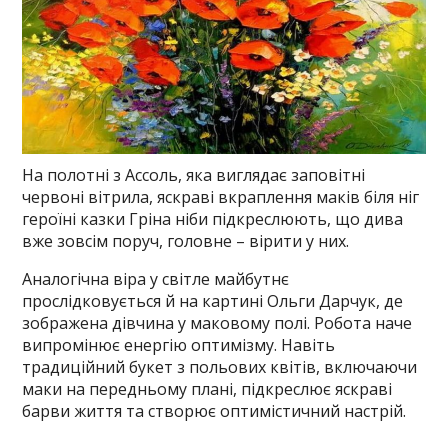
На полотні з Ассоль, яка виглядає заповітні
червоні вітрила, яскраві вкраплення маків біля ніг
героїні казки Гріна ніби підкреслюють, що дива
вже зовсім поруч, головне – вірити у них.
Аналогічна віра у світле майбутнє
прослідковується й на картині Ольги Дарчук, де
зображена дівчина у маковому полі. Робота наче
випромінює енергію оптимізму. Навіть
традиційний букет з польових квітів, включаючи
маки на передньому плані, підкреслює яскраві
барви життя та створює оптимістичний настрій.