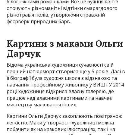
білосніжними ромашками. Все це буяння квітів
оточують різноманітні відтінки смарагдового
різнотрав’я полів, утворюючи справжній
феєрверк природних барв.
Картини з маками Ольги
Дарчук
Відома українська художниця сучасності свій
перший натюрморт створила ще у 5 років. Далі в
її біографії була художня школа з відзнакою та
навчання професійному живопису у ВИШі. У 2014
році художниця відкрила власну галерею, де
працює над власними картинами та навчає
мистецтву малювання інших.
Картини Ольги Дарчук захоплюють повітряною
легкістю. Маки у творчості художниці можна
побачити як на казкових ілюстраціях, так і на