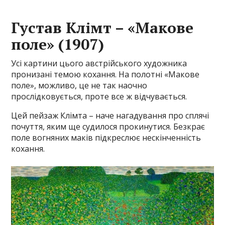
Густав Клімт – «Макове
поле» (1907)
Усі картини цього австрійського художника
пронизані темою кохання. На полотні «Макове
поле», можливо, це не так наочно
прослідковується, проте все ж відчувається.
Цей пейзаж Клімта – наче нагадування про сплячі
почуття, яким ще судилося прокинутися. Безкрає
поле вогняних маків підкреслює нескінченність
кохання.