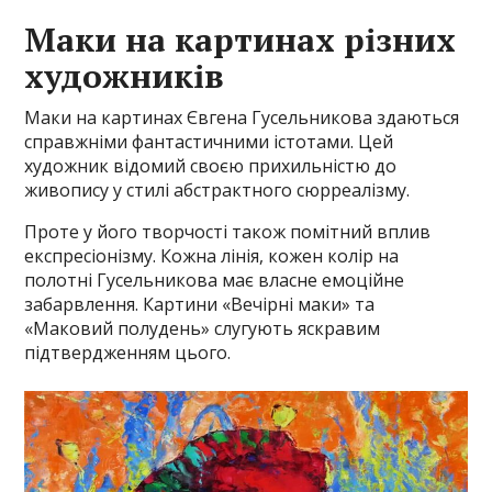
Маки на картинах різних
художників
Маки на картинах Євгена Гусельникова здаються
справжніми фантастичними істотами. Цей
художник відомий своєю прихильністю до
живопису у стилі абстрактного сюрреалізму.
Проте у його творчості також помітний вплив
експресіонізму. Кожна лінія, кожен колір на
полотні Гусельникова має власне емоційне
забарвлення. Картини «Вечірні маки» та
«Маковий полудень» слугують яскравим
підтвердженням цього.