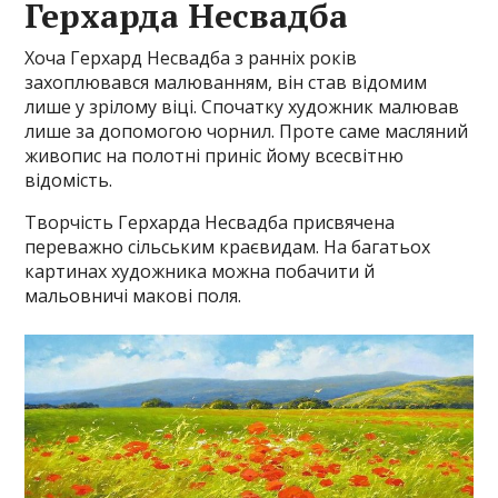
Герхарда Несвадба
Хоча Герхард Несвадба з ранніх років
захоплювався малюванням, він став відомим
лише у зрілому віці. Спочатку художник малював
лише за допомогою чорнил. Проте саме масляний
живопис на полотні приніс йому всесвітню
відомість.
Творчість Герхарда Несвадба присвячена
переважно сільським краєвидам. На багатьох
картинах художника можна побачити й
мальовничі макові поля.