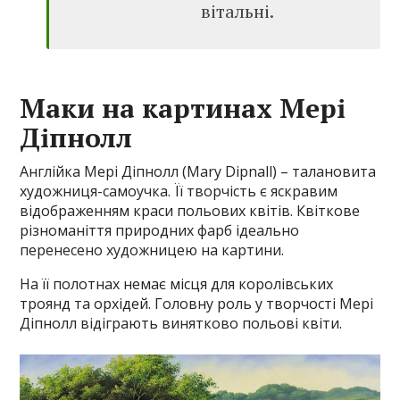
вітальні.
Маки на картинах Мері
Діпнолл
Англійка Мері Діпнолл (Mary Dipnall) – талановита
художниця-самоучка. Її творчість є яскравим
відображенням краси польових квітів. Квіткове
різноманіття природних фарб ідеально
перенесено художницею на картини.
На її полотнах немає місця для королівських
троянд та орхідей. Головну роль у творчості Мері
Діпнолл відіграють винятково польові квіти.