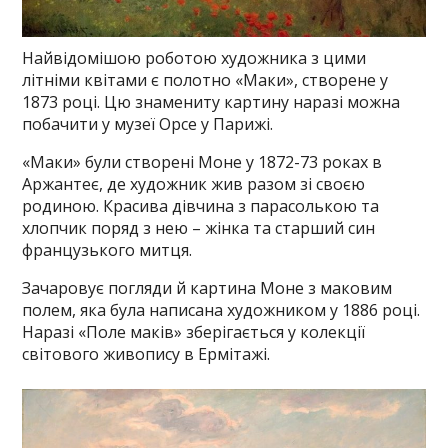
Найвідомішою роботою художника з цими
літніми квітами є полотно «Маки», створене у
1873 році. Цю знамениту картину наразі можна
побачити у музеї Орсе у Парижі.
«Маки» були створені Моне у 1872-73 роках в
Аржантеє, де художник жив разом зі своєю
родиною. Красива дівчина з парасолькою та
хлопчик поряд з нею – жінка та старший син
французького митця.
Зачаровує погляди й картина Моне з маковим
полем, яка була написана художником у 1886 році.
Наразі «Поле маків» зберігається у колекції
світового живопису в Ермітажі.