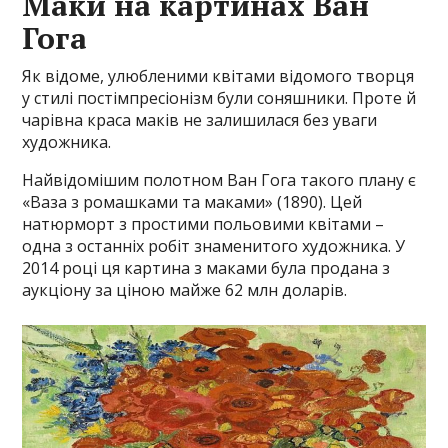
Маки на картинах Ван
Гога
Як відоме, улюбленими квітами відомого творця
у стилі постімпресіонізм були соняшники. Проте й
чарівна краса маків не залишилася без уваги
художника.
Найвідомішим полотном Ван Гога такого плану є
«Ваза з ромашками та маками» (1890). Цей
натюрморт з простими польовими квітами –
одна з останніх робіт знаменитого художника. У
2014 році ця картина з маками була продана з
аукціону за ціною майже 62 млн доларів.