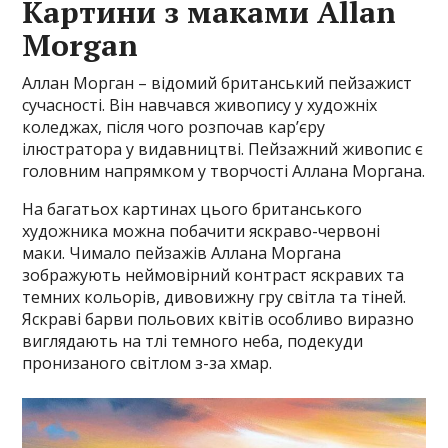
Картини з маками
Allan
Morgan
Аллан Морган – відомий британський пейзажист
сучасності. Він навчався живопису у художніх
коледжах, після чого розпочав кар’єру
ілюстратора у видавництві. Пейзажний живопис є
головним напрямком у творчості Аллана Моргана.
На багатьох картинах цього британського
художника можна побачити яскраво-червоні
маки. Чимало пейзажів Аллана Моргана
зображують неймовірний контраст яскравих та
темних кольорів, дивовижну гру світла та тіней.
Яскраві барви польових квітів особливо виразно
виглядають на тлі темного неба, подекуди
пронизаного світлом з-за хмар.