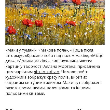
«Маки у тумані», «Макове поле», «Тиша після
шторму», «Красиве небо над полем маків», «Місце
див», «Долина маків» – лиш незначна частка
картин у творчості Аллана Моргана, присвячена
цим чарівним
літнім квітам
. Чимало робіт
художника зображує красу полів, вкритих
яскравим квітучим килимом. Маки тут зображені
разом з ромашками, волошками та іншими
польовими квітами.