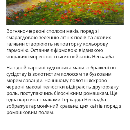
Вогняно-червоні сполохи маків поряд зі
смарагдовою зеленню літніх полів та лісових
галявин створюють неповторну кольорову
гармонію. Остання є фірмовою відзнакою
яскравих імпресіоністських пейзажів Несвадба.
На одній картині художника маки зображені по
сусідству із золотистим колоссям та бузковим
морем лаванди. На іншому полотні яскраво-
червоні макові пелюстки відіграють другорядну
роль, поступаючись білосніжним ромашкам. Ще
одна картина з маками Герхарда Несвадба
зображує гармонічний краєвид цих квітів поряд з
ромашковим полем.