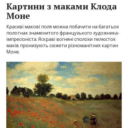
Картини з маками Клода
Моне
Красиві макові поля можна побачити на багатьох
полотнах знаменитого французького художника-
імпресіоніста. Яскраві вогняні сполохи пелюсток
маків пронизують сюжети різноманітних картин
Моне.