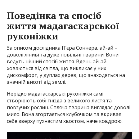
Поведінка та спосіб
життя мадагаскарської
руконіжки
За описом дослідника П’єра Соннера, ай-ай –
доволі ліниві та дуже повільні тварини. Вони
ведуть нічний спосіб життя. Вдень ай-ай
ховаються від світла, що викликає у них
дискомфорт, у дуплах дерев, що знаходяться на
значній висоті від землі.
Нерідко мадагаскарські руконіжки самі
створюють собі гнізда з великого листя та
повзучих рослин. Спляча тварина виглядає доволі
мило. Вона згортається клубочком та вкриває
себе зверху пухнастим хвостом, наче ковдрою.