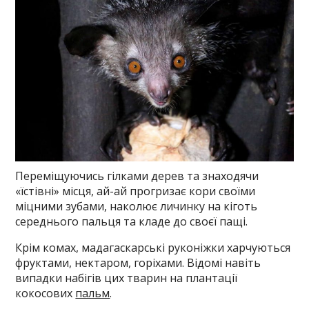
Переміщуючись гілками дерев та знаходячи
«їстівні» місця, ай-ай прогризає кори своїми
міцними зубами, наколює личинку на кіготь
середнього пальця та кладе до своєї пащі.
Крім комах, мадагаскарські руконіжки харчуються
фруктами, нектаром, горіхами. Відомі навіть
випадки набігів цих тварин на плантації
кокосових
пальм
.