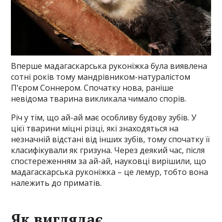
Вперше мадагаскарська руконіжка була виявлена
сотні років тому мандрівником-натуралістом
П’єром Соннером. Спочатку нова, раніше
невідома тварина викликала чимало спорів.
Річ у тім, що ай-ай має особливу будову зубів. У
цієї тварини міцні різці, які знаходяться на
незначній відстані від інших зубів, тому спочатку її
класифікували як гризуна. Через деякий час, після
спостереженням за ай-ай, науковці вирішили, що
мадагаскарська руконіжка – це лемур, тобто вона
належить до приматів.
Як виглядає