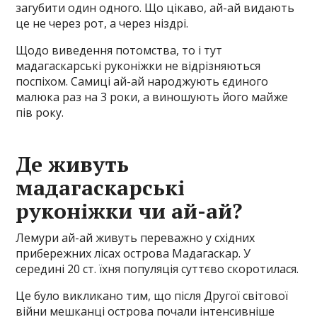
загубити один одного. Що цікаво, ай-ай видають
це не через рот, а через ніздрі.
Щодо виведення потомства, то і тут
мадагаскарські руконіжки не відрізняються
поспіхом. Самиці ай-ай народжують єдиного
малюка раз на 3 роки, а виношують його майже
пів року.
Де живуть
мадагаскарські
руконіжки чи ай-ай?
Лемури ай-ай живуть переважно у східних
прибережних лісах острова Мадагаскар. У
середині 20 ст. їхня популяція суттєво скоротилася.
Це було викликано тим, що після Другої світової
війни мешканці острова почали інтенсивніше