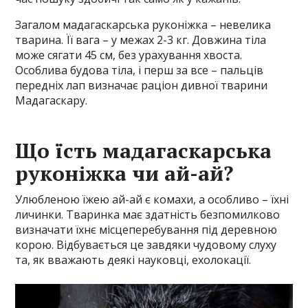
Загалом мадагаскарська руконіжка – невелика
тварина. Її вага – у межах 2-3 кг. Довжина тіла
може сягати 45 см, без урахування хвоста.
Особлива будова тіла, і перш за все – пальців
передніх лап визначає раціон дивної тварини
Мадагаскару.
Що їсть мадагаскарська
руконіжка чи ай-ай?
Улюбленою їжею ай-ай є комахи, а особливо – їхні
личинки. Тваринка має здатність безпомилково
визначати їхнє місцеперебування під деревною
корою. Відбувається це завдяки чудовому слуху
та, як вважають деякі науковці, ехолокації.