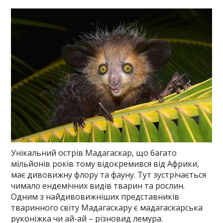
Унікальний острів Мадагаскар, що багато
мільйонів років тому відокремився від Африки,
має дивовижну флору та фауну. Тут зустрічається
чимало ендемічних видів тварин та рослин.
Одним з найдивовижніших представників
тваринного світу Мадагаскару є мадагаскарська
руконіжка чи ай-ай – різновид лемура.