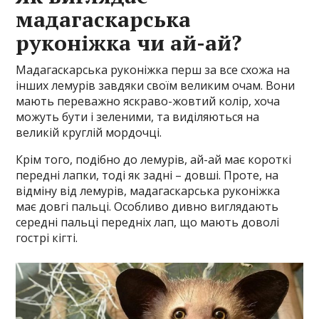
мадагаскарська
руконіжка чи ай-ай?
Мадагаскарська руконіжка перш за все схожа на
інших лемурів завдяки своїм великим очам. Вони
мають переважно яскраво-жовтий колір, хоча
можуть бути і зеленими, та виділяються на
великій круглій мордочці.
Крім того, подібно до лемурів, ай-ай має короткі
передні лапки, тоді як задні – довші. Проте, на
відміну від лемурів, мадагаскарська руконіжка
має довгі пальці. Особливо дивно виглядають
середні пальці передніх лап, що мають доволі
гострі кігті.