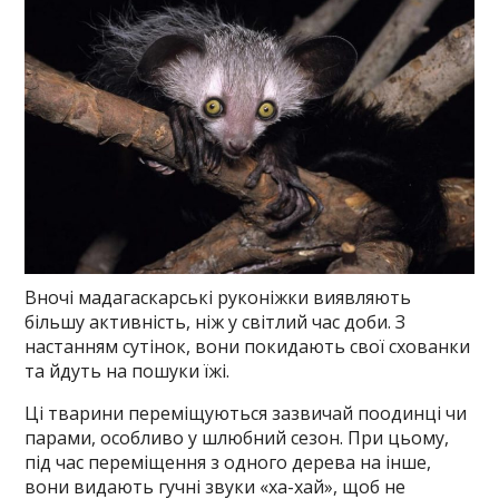
Вночі мадагаскарські руконіжки виявляють
більшу активність, ніж у світлий час доби. З
настанням сутінок, вони покидають свої схованки
та йдуть на пошуки їжі.
Ці тварини переміщуються зазвичай поодинці чи
парами, особливо у шлюбний сезон. При цьому,
під час переміщення з одного дерева на інше,
вони видають гучні звуки «ха-хай», щоб не