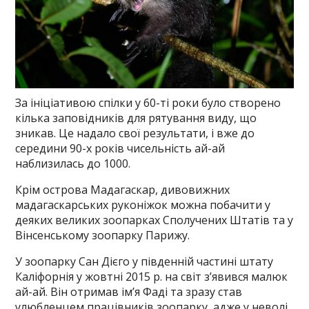
За ініціативою спілки у 60-ті роки було створено
кілька заповідників для рятування виду, що
зникав. Це надало свої результати, і вже до
середини 90-х років чисельність ай-ай
наблизилась до 1000.
Крім острова Мадагаскар, дивовижних
мадагаскарських руконіжок можна побачити у
деяких великих зоопарках Сполучених Штатів та у
Вінсенському зоопарку Парижу.
У зоопарку Сан Дієго у південній частині штату
Каліфорнія у жовтні 2015 р. на світ з’явився малюк
ай-ай. Він отримав ім’я Фаді та зразу став
улюбленцем працівників зоопарку, адже у неволі