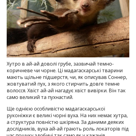
Хутро в ай-ай доволі грубе, зазвичай темно-
коричневе чи чорне. Ці мадагаскарські тварини
мають щільне підшерстя, чи, як описував Соннер,
жовтуватий пух, з якого стирчить довге темне
волосся. Хвіст ай-ай нагадує хвіст вивірки. Він так
само великий та пухнастий.
Ще однією особливістю мадагаскарської
руконіжки є великі чорні вуха. На них немає хутра,
а структура повністю шкіряна. За даними деяких
дослідників, вуха ай-ай грають роль локаторів під
час пошуку здобичі так само як у кажанів.