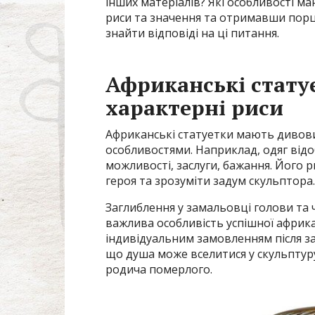
інших матеріалів? Які особливості м
риси та значення та отримавши порц
знайти відповіді на ці питання.
Африканські стату
характерні риси
Африканські статуетки мають дивов
особливостями. Наприклад, одяг відо
можливості, заслуги, бажання. Його 
героя та зрозуміти задум скульптора.
Заглиблення у замальовці голови та 
важлива особливість успішної африка
індивідуальним замовленням після заг
що душа може вселитися у скульптур
родича померлого.