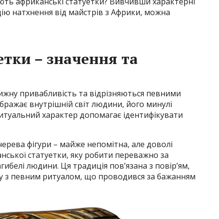
ають африканські статуетки? Вивчивши характерні
ію натхнення від майстрів з Африки, можна
етки – значення та
ижну привабливість та відрізняються певними
бражає внутрішній світ людини, його минулі
ритуальний характер допомагає ідентифікувати
черева фігури – майже непомітна, але доволі
нської статуетки, яку робити переважно за
ибелі людини. Ця традиція пов’язана з повір’ям,
у з певним ритуалом, що проводився за бажанням