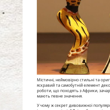
Містичні, неймовірно стильні та ориг
яскравий та самобутній елемент декор
роботи, що походять з Африки, зач
мають певне значення.
У чому ж секрет дивовижної популярн