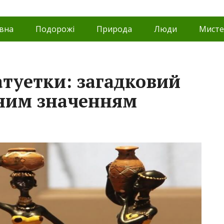
вна
Подорожі
Природа
Люди
Мисте
атуетки: загадковий
ьним значенням