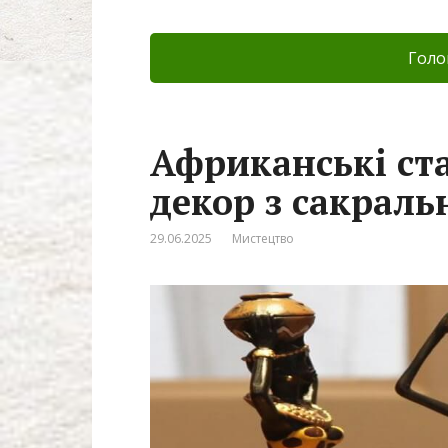
Голо
Африканські ст
декор з сакрал
29.06.2025
Мистецтво