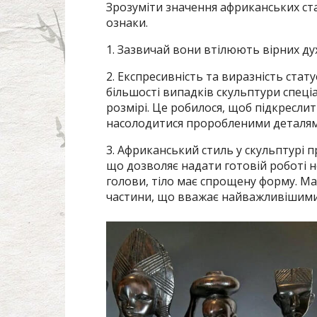
Зрозуміти значення африканських ст
ознаки.
1. Зазвичай вони втілюють вірних дух
2. Експресивність та виразність стат
більшості випадків скульптури спеці
розмірі. Це робилося, щоб підкресли
насолодитися проробленими деталями
3. Африканський стиль у скульптурі 
що дозволяє надати готовій роботі не
голови, тіло має спрощену форму. Ма
частини, що вважає найважливішими