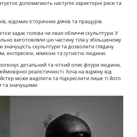
атуеток допомагають наступні характерні риси та
ів, відомих історичних діячів та пращурів.
уетки задає голова чи овал обличчя скульптури. У
ально виготовляли цю частину тіла у збільшеному
ти значущість скульптури та дозволити глядачу
, експресією, мімікою та сутністю людини.
пропонує детальний та чіткий опис фігури людини,
ймовірної реалістичності. Хоча на відміну від
йстер може виділити та підкреслити лише ті його
 та значущими.