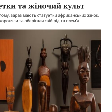
етки та жіночий культ
 тому, зараз мають статуетки африканських жінок.
ороняли та оберігали свій рід та плем’я.