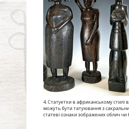
4. Статуетки в африканському стилі
можуть бути татуювання з сакральни
статеві ознаки зображених облич чи б