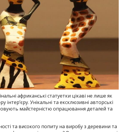
інальні африканські статуетки цікаві не лише як
у інтер’єру. Унікальні та ексклюзивні авторські
аровують майстерністю опрацювання деталей та
ості та високого попиту на виробу з деревини та